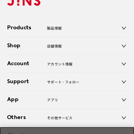
Products
製品情報
メガネ
Shop
店舗情報
サングラス
レンズ
店舗
コンタクトレンズ
Account
アカウント情報
オンラインショップ
老眼鏡
キッズ
マイページ／ログイン
Support
アクセサリー
サポート・フォロー
ログアウト
LINE公式アカウント
お知らせ
App
アプリ
よくあるご質問
ご利用ガイド
JINSアプリ
お問い合わせ
Others
その他サービス
3D WEB試着