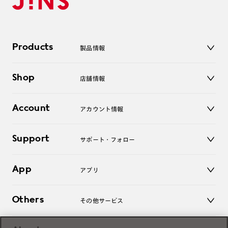
Products
製品情報
メガネ
Shop
店舗情報
サングラス
レンズ
店舗
コンタクトレンズ
Account
アカウント情報
オンラインショップ
老眼鏡
キッズ
マイページ／ログイン
Support
アクセサリー
サポート・フォロー
ログアウト
LINE公式アカウント
お知らせ
App
アプリ
よくあるご質問
ご利用ガイド
JINSアプリ
お問い合わせ
Others
その他サービス
3D WEB試着