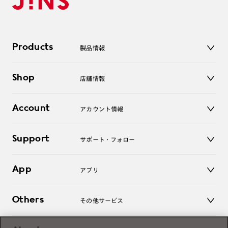
Products
製品情報
メガネ
Shop
店舗情報
サングラス
レンズ
店舗
コンタクトレンズ
Account
アカウント情報
オンラインショップ
老眼鏡
キッズ
マイページ／ログイン
Support
アクセサリー
サポート・フォロー
ログアウト
LINE公式アカウント
お知らせ
App
アプリ
よくあるご質問
ご利用ガイド
JINSアプリ
お問い合わせ
Others
その他サービス
3D WEB試着