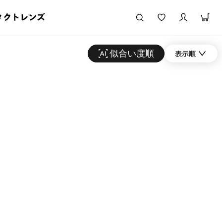
タクトレンズ
似合い度順
表示順