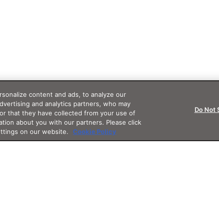
sonalize content and ads, to analyze our
advertising and analytics partners, who may
Do Not 
or that they have collected from your use of
ation about you with our partners. Please click
ettings on our website.
Cookie Policy