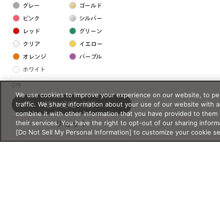
グレー
ゴールド
ピンク
シルバー
レッド
グリーン
クリア
イエロー
オレンジ
パープル
ホワイト
0件
We use cookies to improve your experience on our website, to per
フレームの素材
traffic. We share information about your use of our website with 
絞り込む
（0）
プラスチック系
combine it with other information that you have provided to them 
their services. You have the right to opt-out of our sharing inform
リセット
樹脂
[Do Not Sell My Personal Information] to customize your cookie s
アセテート
サスティナブル素材
セルロイド