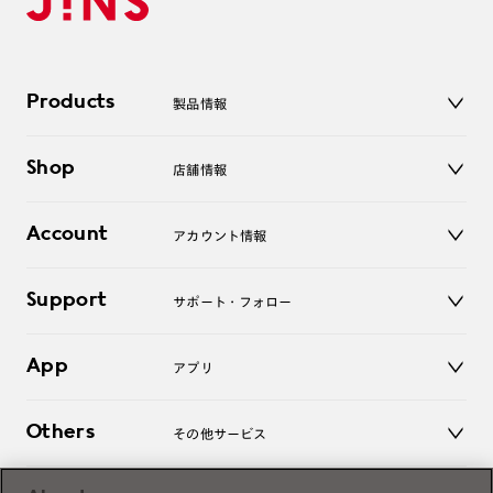
Products
製品情報
メガネ
Shop
店舗情報
サングラス
レンズ
店舗
コンタクトレンズ
Account
アカウント情報
オンラインショップ
老眼鏡
キッズ
マイページ／ログイン
Support
アクセサリー
サポート・フォロー
ログアウト
LINE公式アカウント
お知らせ
App
アプリ
よくあるご質問
ご利用ガイド
JINSアプリ
お問い合わせ
Others
その他サービス
3D WEB試着