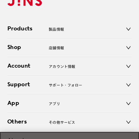
Products
製品情報
メガネ
Shop
店舗情報
サングラス
レンズ
店舗
コンタクトレンズ
Account
アカウント情報
オンラインショップ
老眼鏡
キッズ
マイページ／ログイン
Support
アクセサリー
サポート・フォロー
ログアウト
LINE公式アカウント
お知らせ
App
アプリ
よくあるご質問
ご利用ガイド
JINSアプリ
お問い合わせ
Others
その他サービス
3D WEB試着