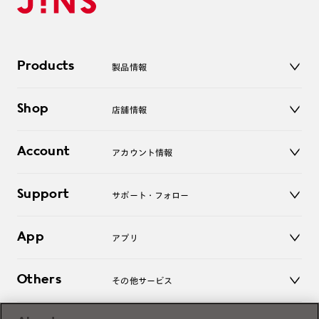
Products
製品情報
メガネ
Shop
店舗情報
サングラス
レンズ
店舗
コンタクトレンズ
Account
アカウント情報
オンラインショップ
老眼鏡
キッズ
マイページ／ログイン
Support
アクセサリー
サポート・フォロー
ログアウト
LINE公式アカウント
お知らせ
App
アプリ
よくあるご質問
ご利用ガイド
JINSアプリ
お問い合わせ
Others
その他サービス
3D WEB試着