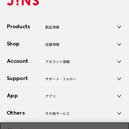
Products
製品情報
メガネ
Shop
店舗情報
サングラス
レンズ
店舗
コンタクトレンズ
Account
アカウント情報
オンラインショップ
老眼鏡
キッズ
マイページ／ログイン
Support
アクセサリー
サポート・フォロー
ログアウト
LINE公式アカウント
お知らせ
App
アプリ
よくあるご質問
ご利用ガイド
JINSアプリ
お問い合わせ
Others
その他サービス
3D WEB試着