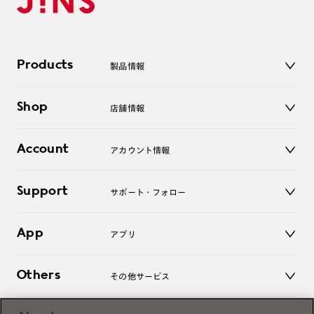
Products
製品情報
メガネ
Shop
店舗情報
サングラス
レンズ
店舗
コンタクトレンズ
Account
アカウント情報
オンラインショップ
老眼鏡
キッズ
マイページ／ログイン
Support
アクセサリー
サポート・フォロー
ログアウト
LINE公式アカウント
お知らせ
App
アプリ
よくあるご質問
ご利用ガイド
JINSアプリ
お問い合わせ
Others
その他サービス
3D WEB試着