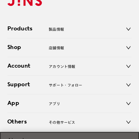
Products
製品情報
メガネ
Shop
店舗情報
サングラス
レンズ
店舗
コンタクトレンズ
Account
アカウント情報
オンラインショップ
老眼鏡
キッズ
マイページ／ログイン
Support
アクセサリー
サポート・フォロー
ログアウト
LINE公式アカウント
お知らせ
App
アプリ
よくあるご質問
ご利用ガイド
JINSアプリ
お問い合わせ
Others
その他サービス
3D WEB試着