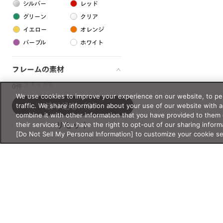
シルバー
レッド
グリーン
クリア
イエロー
オレンジ
パープル
ホワイト
フレームの素材
プラスチック系
0件
We use cookies to improve your experience on our website, to per
樹脂
traffic. We share information about your use of our website with 
絞り込む
（0）
combine it with other information that you have provided to them 
their services. You have the right to opt-out of our sharing inform
リセット
アセテート
[Do Not Sell My Personal Information] to customize your cookie s
サスティナブル素材
セルロイド
金属系
メタル