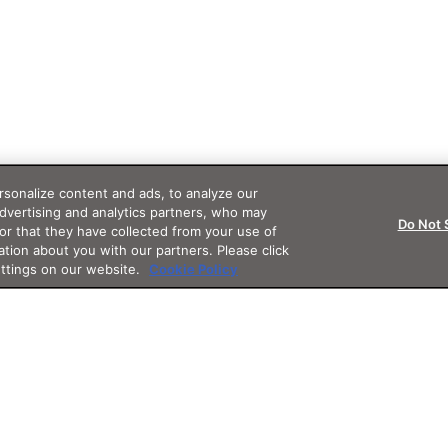
sonalize content and ads, to analyze our
advertising and analytics partners, who may
Do Not 
or that they have collected from your use of
ation about you with our partners. Please click
ettings on our website.
Cookie Policy