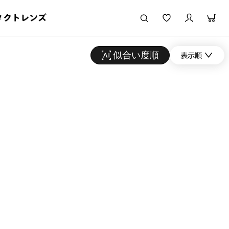
タクトレンズ
似合い度順
表示順