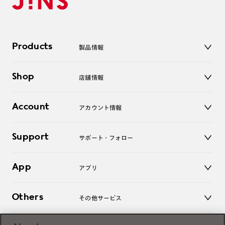
Products
製品情報
メガネ
Shop
店舗情報
サングラス
レンズ
店舗
コンタクトレンズ
Account
アカウント情報
オンラインショップ
老眼鏡
キッズ
マイページ／ログイン
Support
アクセサリー
サポート・フォロー
ログアウト
LINE公式アカウント
お知らせ
App
アプリ
よくあるご質問
ご利用ガイド
JINSアプリ
お問い合わせ
Others
その他サービス
3D WEB試着