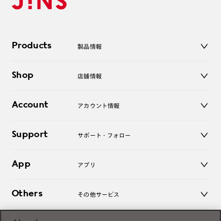
Products
製品情報
メガネ
Shop
店舗情報
サングラス
レンズ
店舗
コンタクトレンズ
Account
アカウント情報
オンラインショップ
老眼鏡
キッズ
マイページ／ログイン
Support
アクセサリー
サポート・フォロー
ログアウト
LINE公式アカウント
お知らせ
App
アプリ
よくあるご質問
ご利用ガイド
JINSアプリ
お問い合わせ
Others
その他サービス
3D WEB試着