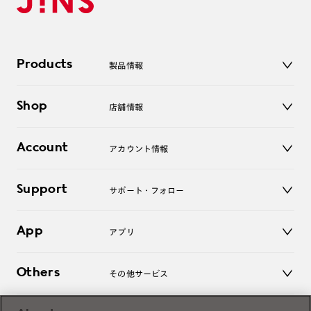
Products
製品情報
メガネ
Shop
店舗情報
サングラス
レンズ
店舗
コンタクトレンズ
Account
アカウント情報
オンラインショップ
老眼鏡
キッズ
マイページ／ログイン
Support
アクセサリー
サポート・フォロー
ログアウト
LINE公式アカウント
お知らせ
App
アプリ
よくあるご質問
ご利用ガイド
JINSアプリ
お問い合わせ
Others
その他サービス
3D WEB試着