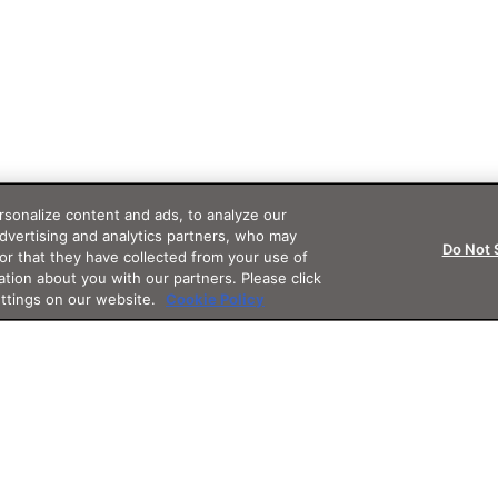
sonalize content and ads, to analyze our
advertising and analytics partners, who may
Do Not 
or that they have collected from your use of
ation about you with our partners. Please click
ettings on our website.
Cookie Policy