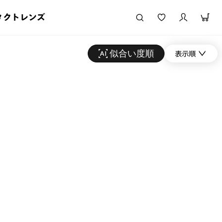
タクトレンズ
似合い度順
表示順