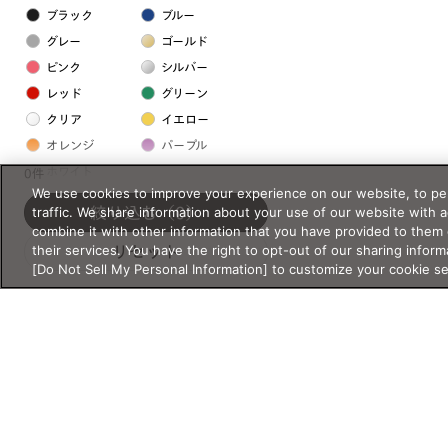
ブラック
ブルー
グレー
ゴールド
ピンク
シルバー
レッド
グリーン
クリア
イエロー
オレンジ
パープル
ホワイト
0件
We use cookies to improve your experience on our website, to per
traffic. We share information about your use of our website with 
絞り込む
（0）
フレームの素材
combine it with other information that you have provided to them 
their services. You have the right to opt-out of our sharing inform
リセット
プラスチック系
[Do Not Sell My Personal Information] to customize your cookie s
樹脂
アセテート
サスティナブル素材
セルロイド