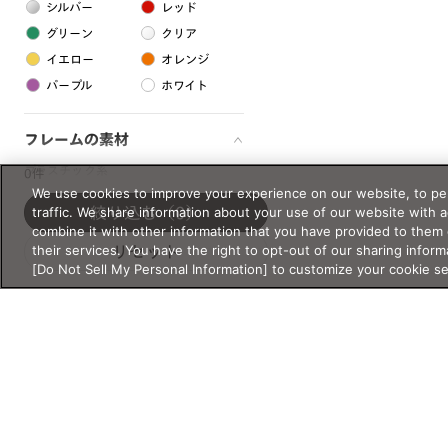
シルバー
レッド
グリーン
クリア
イエロー
オレンジ
パープル
ホワイト
フレームの素材
プラスチック系
0件
We use cookies to improve your experience on our website, to per
樹脂
traffic. We share information about your use of our website with 
絞り込む
（0）
combine it with other information that you have provided to them 
their services. You have the right to opt-out of our sharing inform
リセット
アセテート
[Do Not Sell My Personal Information] to customize your cookie s
サスティナブル素材
セルロイド
金属系
メタル