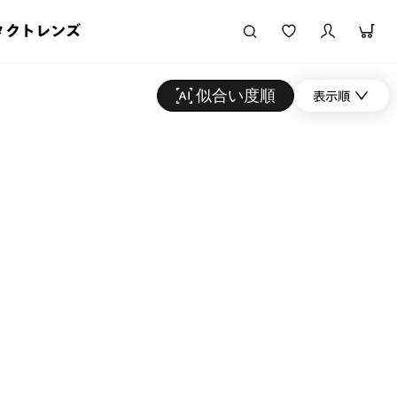
タクトレンズ
似合い度順
表示順