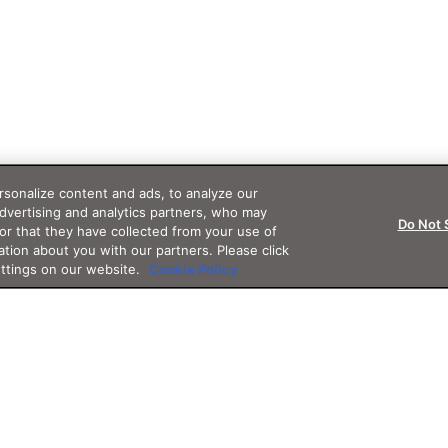
sonalize content and ads, to analyze our
advertising and analytics partners, who may
Do Not 
or that they have collected from your use of
ation about you with our partners. Please click
ettings on our website.
Cookie Policy