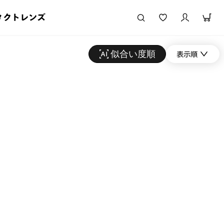
タクトレンズ
似合い度順
表示順