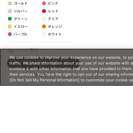
ゴールド
ピンク
シルバー
レッド
グリーン
クリア
イエロー
オレンジ
パープル
ホワイト
フレームの素材
0件
We use cookies to improve your experience on our website, to per
プラスチック系
traffic. We share information about your use of our website with 
絞り込む
（0）
combine it with other information that you have provided to them 
樹脂
their services. You have the right to opt-out of our sharing inform
リセット
[Do Not Sell My Personal Information] to customize your cookie s
アセテート
サスティナブル素材
セルロイド
金属系