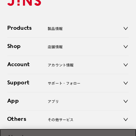
Products
製品情報
メガネ
Shop
店舗情報
サングラス
レンズ
店舗
コンタクトレンズ
Account
アカウント情報
オンラインショップ
老眼鏡
キッズ
マイページ／ログイン
Support
アクセサリー
サポート・フォロー
ログアウト
LINE公式アカウント
お知らせ
App
アプリ
よくあるご質問
ご利用ガイド
JINSアプリ
お問い合わせ
Others
その他サービス
3D WEB試着