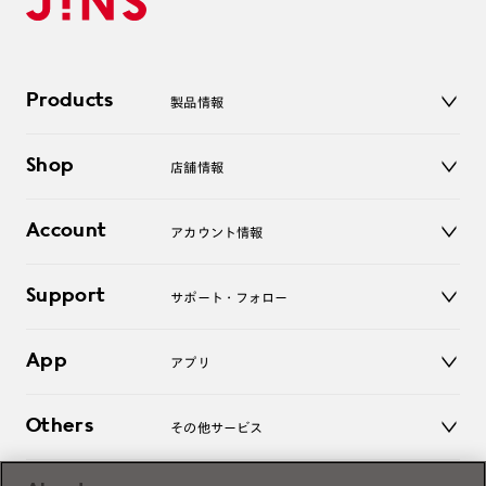
Products
製品情報
メガネ
Shop
店舗情報
サングラス
レンズ
店舗
コンタクトレンズ
Account
アカウント情報
オンラインショップ
老眼鏡
キッズ
マイページ／ログイン
Support
アクセサリー
サポート・フォロー
ログアウト
LINE公式アカウント
お知らせ
App
アプリ
よくあるご質問
ご利用ガイド
JINSアプリ
お問い合わせ
Others
その他サービス
3D WEB試着