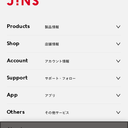
Products
製品情報
メガネ
Shop
店舗情報
サングラス
レンズ
店舗
コンタクトレンズ
Account
アカウント情報
オンラインショップ
老眼鏡
キッズ
マイページ／ログイン
Support
アクセサリー
サポート・フォロー
ログアウト
LINE公式アカウント
お知らせ
App
アプリ
よくあるご質問
ご利用ガイド
JINSアプリ
お問い合わせ
Others
その他サービス
3D WEB試着