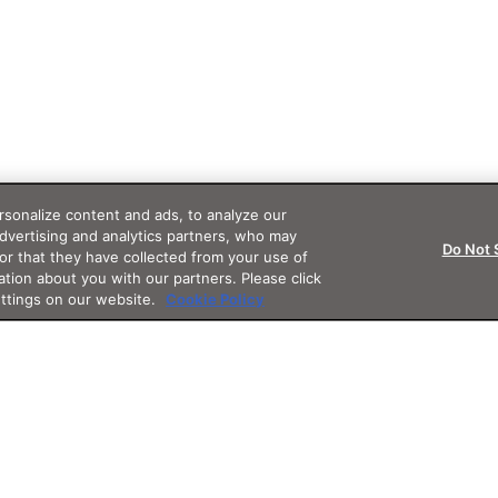
sonalize content and ads, to analyze our
advertising and analytics partners, who may
Do Not 
or that they have collected from your use of
ation about you with our partners. Please click
ettings on our website.
Cookie Policy