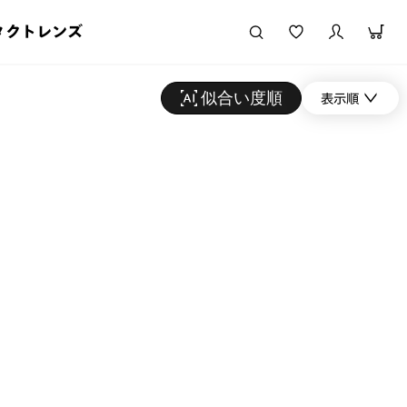
タクトレンズ
似合い度順
表示順