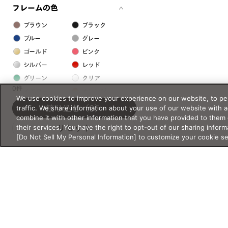
フレームの色
ブラウン
ブラック
ブルー
グレー
ゴールド
ピンク
シルバー
レッド
グリーン
クリア
0件
イエロー
オレンジ
We use cookies to improve your experience on our website, to per
パープル
ホワイト
traffic. We share information about your use of our website with 
絞り込む
（0）
combine it with other information that you have provided to them 
their services. You have the right to opt-out of our sharing inform
リセット
フレームの素材
[Do Not Sell My Personal Information] to customize your cookie s
プラスチック系
樹脂
アセテート
サスティナブル素材