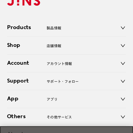
Products
製品情報
メガネ
Shop
店舗情報
サングラス
レンズ
店舗
コンタクトレンズ
Account
アカウント情報
オンラインショップ
老眼鏡
キッズ
マイページ／ログイン
Support
アクセサリー
サポート・フォロー
ログアウト
LINE公式アカウント
お知らせ
App
アプリ
よくあるご質問
ご利用ガイド
JINSアプリ
お問い合わせ
Others
その他サービス
3D WEB試着