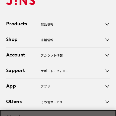
Products
製品情報
メガネ
Shop
店舗情報
サングラス
レンズ
店舗
コンタクトレンズ
Account
アカウント情報
オンラインショップ
老眼鏡
キッズ
マイページ／ログイン
Support
アクセサリー
サポート・フォロー
ログアウト
LINE公式アカウント
お知らせ
App
アプリ
よくあるご質問
ご利用ガイド
JINSアプリ
お問い合わせ
Others
その他サービス
3D WEB試着