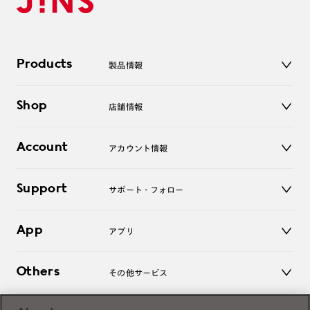
Products
製品情報
メガネ
Shop
店舗情報
サングラス
レンズ
店舗
コンタクトレンズ
Account
アカウント情報
オンラインショップ
老眼鏡
キッズ
マイページ／ログイン
Support
アクセサリー
サポート・フォロー
ログアウト
LINE公式アカウント
お知らせ
App
アプリ
よくあるご質問
ご利用ガイド
JINSアプリ
お問い合わせ
Others
その他サービス
3D WEB試着