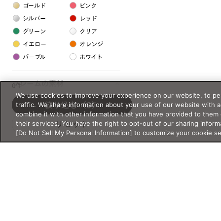
ゴールド
ピンク
シルバー
レッド
グリーン
クリア
イエロー
オレンジ
パープル
ホワイト
フレームの素材
0件
We use cookies to improve your experience on our website, to per
プラスチック系
traffic. We share information about your use of our website with 
絞り込む
（0）
combine it with other information that you have provided to them 
樹脂
their services. You have the right to opt-out of our sharing inform
リセット
[Do Not Sell My Personal Information] to customize your cookie s
アセテート
サスティナブル素材
セルロイド
金属系