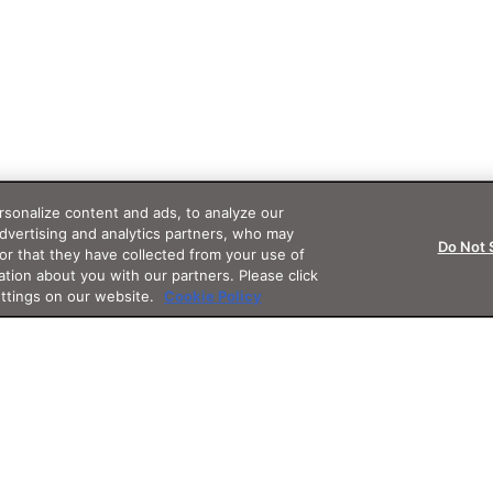
sonalize content and ads, to analyze our
advertising and analytics partners, who may
Do Not 
or that they have collected from your use of
ation about you with our partners. Please click
ettings on our website.
Cookie Policy