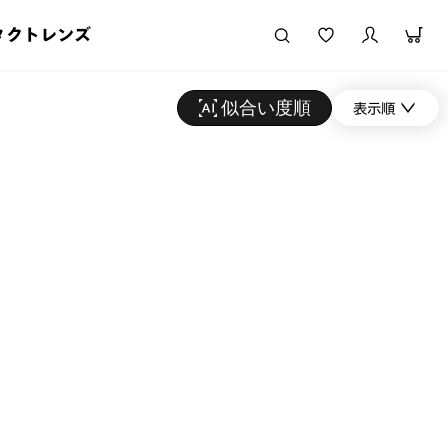
タクトレンズ
似合い度順
表示順