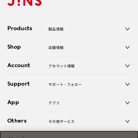
Products
製品情報
メガネ
Shop
店舗情報
サングラス
レンズ
店舗
コンタクトレンズ
Account
アカウント情報
オンラインショップ
老眼鏡
キッズ
マイページ／ログイン
Support
アクセサリー
サポート・フォロー
ログアウト
LINE公式アカウント
お知らせ
App
アプリ
よくあるご質問
ご利用ガイド
JINSアプリ
お問い合わせ
Others
その他サービス
3D WEB試着