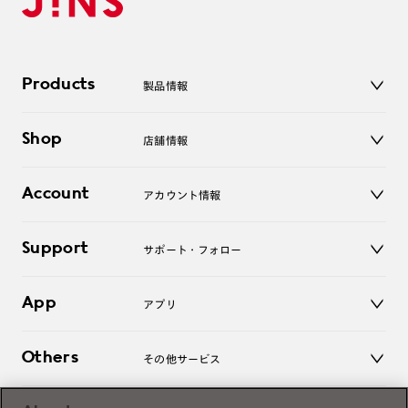
Products
製品情報
メガネ
Shop
店舗情報
サングラス
レンズ
店舗
コンタクトレンズ
Account
アカウント情報
オンラインショップ
老眼鏡
キッズ
マイページ／ログイン
Support
アクセサリー
サポート・フォロー
ログアウト
LINE公式アカウント
お知らせ
App
アプリ
よくあるご質問
ご利用ガイド
JINSアプリ
お問い合わせ
Others
その他サービス
3D WEB試着