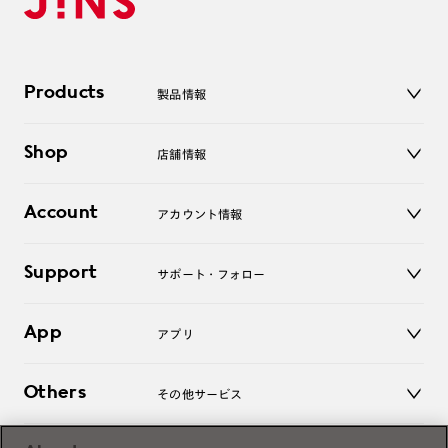
Products
製品情報
メガネ
Shop
店舗情報
サングラス
レンズ
店舗
コンタクトレンズ
Account
アカウント情報
オンラインショップ
老眼鏡
キッズ
マイページ／ログイン
Support
アクセサリー
サポート・フォロー
ログアウト
LINE公式アカウント
お知らせ
App
アプリ
よくあるご質問
ご利用ガイド
JINSアプリ
お問い合わせ
Others
その他サービス
3D WEB試着