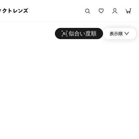
タクトレンズ
似合い度順
表示順