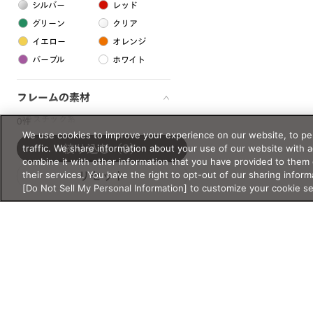
シルバー
レッド
グリーン
クリア
イエロー
オレンジ
パープル
ホワイト
フレームの素材
プラスチック系
0件
We use cookies to improve your experience on our website, to per
樹脂
traffic. We share information about your use of our website with 
絞り込む
（0）
combine it with other information that you have provided to them 
their services. You have the right to opt-out of our sharing inform
リセット
アセテート
[Do Not Sell My Personal Information] to customize your cookie s
サスティナブル素材
セルロイド
金属系
メタル