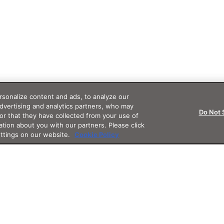
sonalize content and ads, to analyze our
advertising and analytics partners, who may
Do Not 
or that they have collected from your use of
ation about you with our partners. Please click
ettings on our website.
Cookie Policy