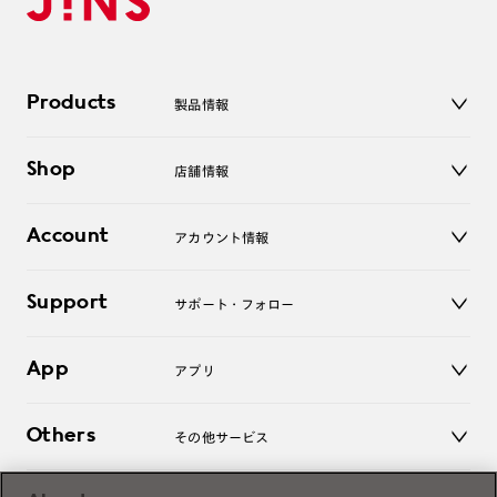
Products
製品情報
メガネ
Shop
店舗情報
サングラス
レンズ
店舗
コンタクトレンズ
Account
アカウント情報
オンラインショップ
老眼鏡
キッズ
マイページ／ログイン
Support
アクセサリー
サポート・フォロー
ログアウト
LINE公式アカウント
お知らせ
App
アプリ
よくあるご質問
ご利用ガイド
JINSアプリ
お問い合わせ
Others
その他サービス
3D WEB試着