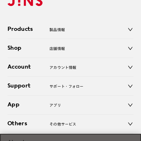
Products
製品情報
メガネ
Shop
店舗情報
サングラス
レンズ
店舗
コンタクトレンズ
Account
アカウント情報
オンラインショップ
老眼鏡
キッズ
マイページ／ログイン
Support
アクセサリー
サポート・フォロー
ログアウト
LINE公式アカウント
お知らせ
App
アプリ
よくあるご質問
ご利用ガイド
JINSアプリ
お問い合わせ
Others
その他サービス
3D WEB試着