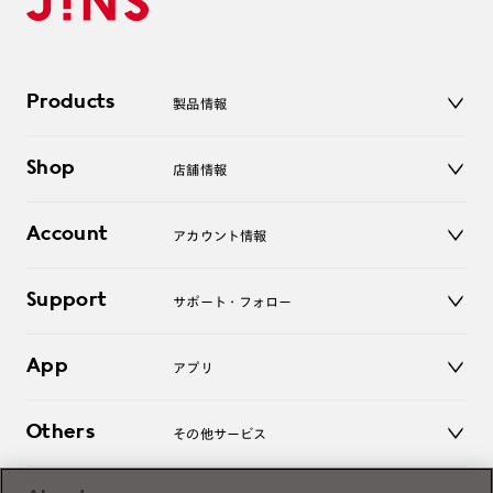
Products
製品情報
メガネ
Shop
店舗情報
サングラス
レンズ
店舗
コンタクトレンズ
Account
アカウント情報
オンラインショップ
老眼鏡
キッズ
マイページ／ログイン
Support
アクセサリー
サポート・フォロー
ログアウト
LINE公式アカウント
お知らせ
App
アプリ
よくあるご質問
ご利用ガイド
JINSアプリ
お問い合わせ
Others
その他サービス
3D WEB試着