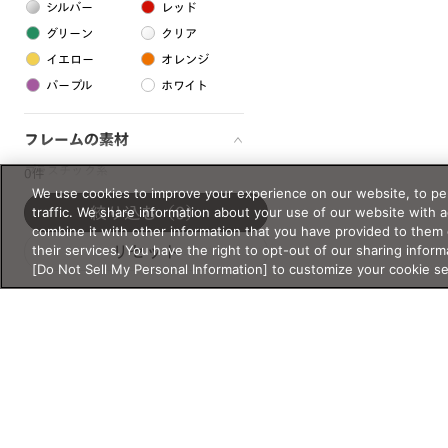
シルバー
レッド
グリーン
クリア
イエロー
オレンジ
パープル
ホワイト
フレームの素材
プラスチック系
0件
We use cookies to improve your experience on our website, to per
樹脂
traffic. We share information about your use of our website with 
絞り込む
（0）
combine it with other information that you have provided to them 
their services. You have the right to opt-out of our sharing inform
リセット
アセテート
[Do Not Sell My Personal Information] to customize your cookie s
サスティナブル素材
セルロイド
金属系
メタル