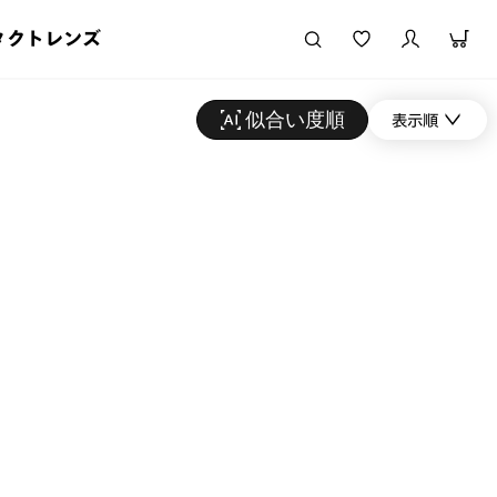
タクトレンズ
似合い度順
表示順