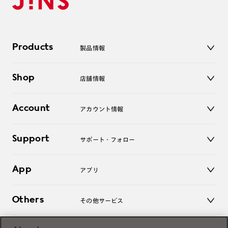
Products
製品情報
メガネ
Shop
店舗情報
サングラス
レンズ
店舗
コンタクトレンズ
Account
アカウント情報
オンラインショップ
老眼鏡
キッズ
マイページ／ログイン
Support
アクセサリー
サポート・フォロー
ログアウト
LINE公式アカウント
お知らせ
App
アプリ
よくあるご質問
ご利用ガイド
JINSアプリ
お問い合わせ
Others
その他サービス
3D WEB試着