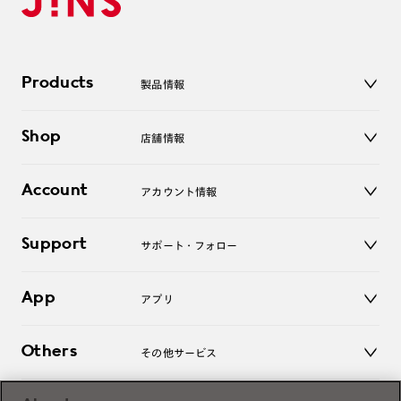
Products
製品情報
メガネ
Shop
店舗情報
サングラス
レンズ
店舗
コンタクトレンズ
Account
アカウント情報
オンラインショップ
老眼鏡
キッズ
マイページ／ログイン
Support
アクセサリー
サポート・フォロー
ログアウト
LINE公式アカウント
お知らせ
App
アプリ
よくあるご質問
ご利用ガイド
JINSアプリ
お問い合わせ
Others
その他サービス
3D WEB試着