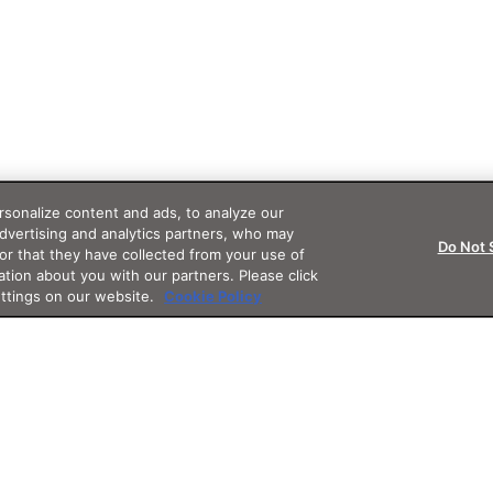
sonalize content and ads, to analyze our
advertising and analytics partners, who may
Do Not 
or that they have collected from your use of
ation about you with our partners. Please click
ettings on our website.
Cookie Policy