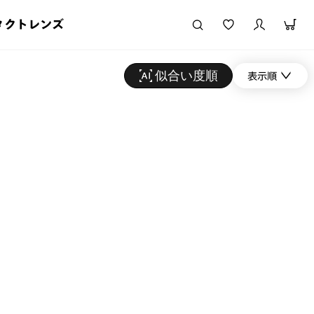
タクトレンズ
似合い度順
表示順