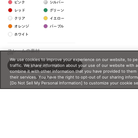
ピンク
シルバー
レッド
グリーン
クリア
イエロー
オレンジ
パープル
ホワイト
フレームの素材
0件
We use cookies to improve your experience on our website, to per
プラスチック系
traffic. We share information about your use of our website with 
絞り込む
（0）
combine it with other information that you have provided to them 
樹脂
their services. You have the right to opt-out of our sharing inform
リセット
[Do Not Sell My Personal Information] to customize your cookie s
アセテート
サスティナブル素材
セルロイド
金属系