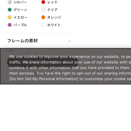
シルバー
レッド
グリーン
クリア
イエロー
オレンジ
パープル
ホワイト
フレームの素材
プラスチック系
0件
We use cookies to improve your experience on our website, to per
樹脂
traffic. We share information about your use of our website with 
絞り込む
（0）
combine it with other information that you have provided to them 
their services. You have the right to opt-out of our sharing inform
リセット
アセテート
[Do Not Sell My Personal Information] to customize your cookie s
サスティナブル素材
セルロイド
金属系
メタル