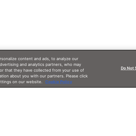
sonalize content and ads, to analyze our
advertising and analytics partners, who may
Do Not 
or that they have collected from your use of
ation about you with our partners. Please click
ettings on our website.
Cookie Policy