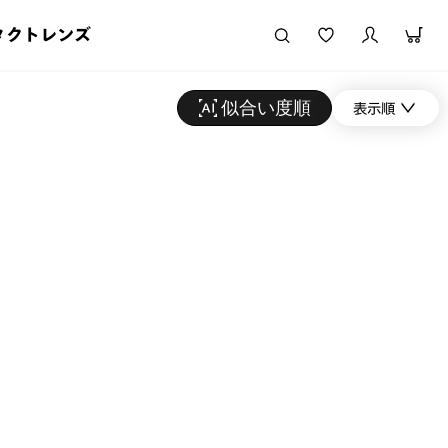
タクトレンズ
似合い度順
表示順