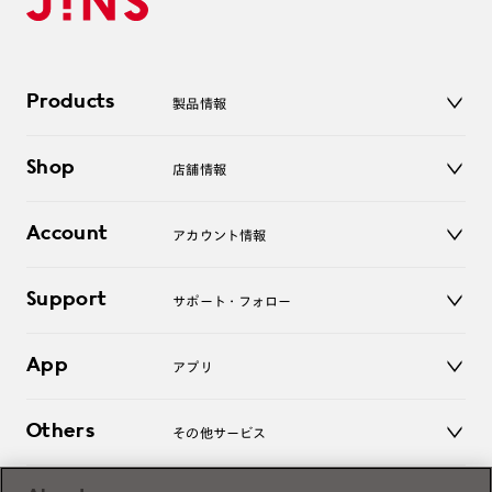
Products
製品情報
メガネ
Shop
店舗情報
サングラス
レンズ
店舗
コンタクトレンズ
Account
アカウント情報
オンラインショップ
老眼鏡
キッズ
マイページ／ログイン
Support
アクセサリー
サポート・フォロー
ログアウト
LINE公式アカウント
お知らせ
App
アプリ
よくあるご質問
ご利用ガイド
JINSアプリ
お問い合わせ
Others
その他サービス
3D WEB試着