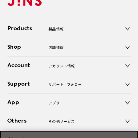
Products
製品情報
メガネ
Shop
店舗情報
サングラス
レンズ
店舗
コンタクトレンズ
Account
アカウント情報
オンラインショップ
老眼鏡
キッズ
マイページ／ログイン
Support
アクセサリー
サポート・フォロー
ログアウト
LINE公式アカウント
お知らせ
App
アプリ
よくあるご質問
ご利用ガイド
JINSアプリ
お問い合わせ
Others
その他サービス
3D WEB試着