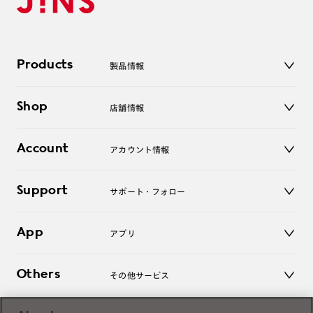
Products
製品情報
メガネ
Shop
店舗情報
サングラス
レンズ
店舗
コンタクトレンズ
Account
アカウント情報
オンラインショップ
老眼鏡
キッズ
マイページ／ログイン
Support
アクセサリー
サポート・フォロー
ログアウト
LINE公式アカウント
お知らせ
App
アプリ
よくあるご質問
ご利用ガイド
JINSアプリ
お問い合わせ
Others
その他サービス
3D WEB試着