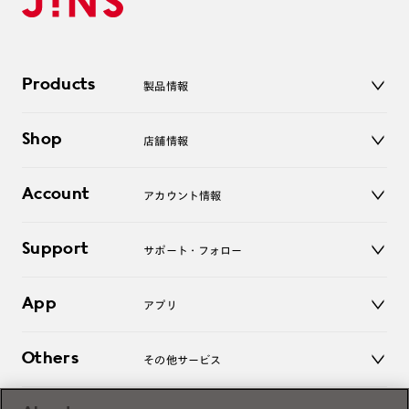
Products
製品情報
メガネ
Shop
店舗情報
サングラス
レンズ
店舗
コンタクトレンズ
Account
アカウント情報
オンラインショップ
老眼鏡
キッズ
マイページ／ログイン
Support
アクセサリー
サポート・フォロー
ログアウト
LINE公式アカウント
お知らせ
App
アプリ
よくあるご質問
ご利用ガイド
JINSアプリ
お問い合わせ
Others
その他サービス
3D WEB試着