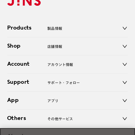
Products
製品情報
メガネ
Shop
店舗情報
サングラス
レンズ
店舗
コンタクトレンズ
Account
アカウント情報
オンラインショップ
老眼鏡
キッズ
マイページ／ログイン
Support
アクセサリー
サポート・フォロー
ログアウト
LINE公式アカウント
お知らせ
App
アプリ
よくあるご質問
ご利用ガイド
JINSアプリ
お問い合わせ
Others
その他サービス
3D WEB試着