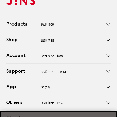
Products
製品情報
メガネ
Shop
店舗情報
サングラス
レンズ
店舗
コンタクトレンズ
Account
アカウント情報
オンラインショップ
老眼鏡
キッズ
マイページ／ログイン
Support
アクセサリー
サポート・フォロー
ログアウト
LINE公式アカウント
お知らせ
App
アプリ
よくあるご質問
ご利用ガイド
JINSアプリ
お問い合わせ
Others
その他サービス
3D WEB試着