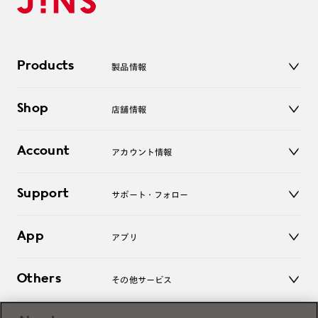
Products
製品情報
メガネ
Shop
店舗情報
サングラス
レンズ
店舗
コンタクトレンズ
Account
アカウント情報
オンラインショップ
老眼鏡
キッズ
マイページ／ログイン
Support
アクセサリー
サポート・フォロー
ログアウト
LINE公式アカウント
お知らせ
App
アプリ
よくあるご質問
ご利用ガイド
JINSアプリ
お問い合わせ
Others
その他サービス
3D WEB試着