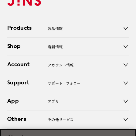
Products
製品情報
メガネ
Shop
店舗情報
サングラス
レンズ
店舗
コンタクトレンズ
Account
アカウント情報
オンラインショップ
老眼鏡
キッズ
マイページ／ログイン
Support
アクセサリー
サポート・フォロー
ログアウト
LINE公式アカウント
お知らせ
App
アプリ
よくあるご質問
ご利用ガイド
JINSアプリ
お問い合わせ
Others
その他サービス
3D WEB試着