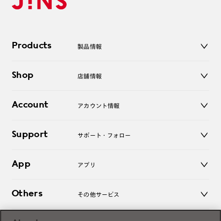
Products
製品情報
メガネ
Shop
店舗情報
サングラス
レンズ
店舗
コンタクトレンズ
Account
アカウント情報
オンラインショップ
老眼鏡
キッズ
マイページ／ログイン
Support
アクセサリー
サポート・フォロー
ログアウト
LINE公式アカウント
お知らせ
App
アプリ
よくあるご質問
ご利用ガイド
JINSアプリ
お問い合わせ
Others
その他サービス
3D WEB試着