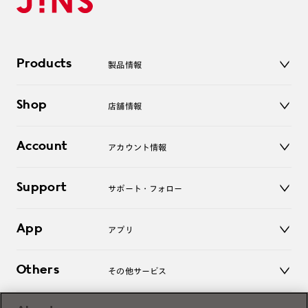
Products
製品情報
メガネ
Shop
店舗情報
サングラス
レンズ
店舗
コンタクトレンズ
Account
アカウント情報
オンラインショップ
老眼鏡
キッズ
マイページ／ログイン
Support
アクセサリー
サポート・フォロー
ログアウト
LINE公式アカウント
お知らせ
App
アプリ
よくあるご質問
ご利用ガイド
JINSアプリ
お問い合わせ
Others
その他サービス
3D WEB試着