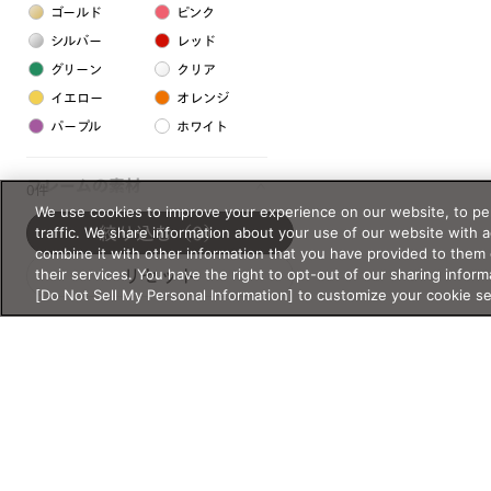
ゴールド
ピンク
シルバー
レッド
グリーン
クリア
イエロー
オレンジ
パープル
ホワイト
フレームの素材
0件
We use cookies to improve your experience on our website, to per
プラスチック系
traffic. We share information about your use of our website with 
絞り込む
（0）
combine it with other information that you have provided to them 
樹脂
their services. You have the right to opt-out of our sharing inform
リセット
[Do Not Sell My Personal Information] to customize your cookie s
アセテート
サスティナブル素材
セルロイド
金属系