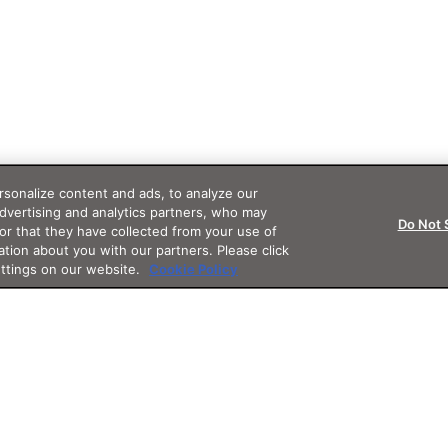
sonalize content and ads, to analyze our
advertising and analytics partners, who may
Do Not 
or that they have collected from your use of
ation about you with our partners. Please click
ettings on our website.
Cookie Policy