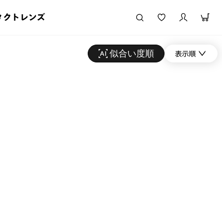
タクトレンズ
似合い度順
表示順