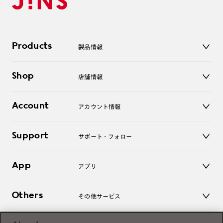
Products
製品情報
メガネ
Shop
店舗情報
サングラス
レンズ
店舗
コンタクトレンズ
Account
アカウント情報
オンラインショップ
老眼鏡
キッズ
マイページ／ログイン
Support
アクセサリー
サポート・フォロー
ログアウト
LINE公式アカウント
お知らせ
App
アプリ
よくあるご質問
ご利用ガイド
JINSアプリ
お問い合わせ
Others
その他サービス
3D WEB試着