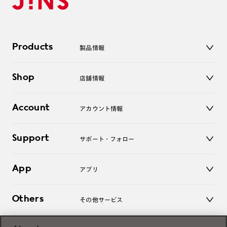
Products
製品情報
メガネ
Shop
店舗情報
サングラス
レンズ
店舗
コンタクトレンズ
Account
アカウント情報
オンラインショップ
老眼鏡
キッズ
マイページ／ログイン
Support
アクセサリー
サポート・フォロー
ログアウト
LINE公式アカウント
お知らせ
App
アプリ
よくあるご質問
ご利用ガイド
JINSアプリ
お問い合わせ
Others
その他サービス
3D WEB試着